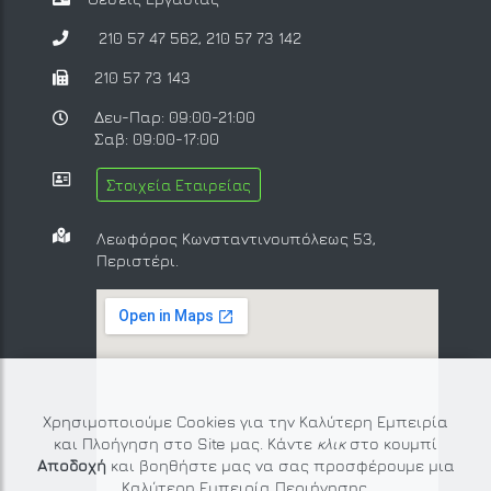
210 57 47 562
,
210 57 73 142
210 57 73 143
Δευ-Παρ: 09:00-21:00
Σαβ: 09:00-17:00
Στοιχεία Εταιρείας
Λεωφόρος Κωνσταντινουπόλεως 53,
Περιστέρι.
Χρησιμοποιούμε Cookies για την Καλύτερη Εμπειρία
και Πλοήγηση στο Site μας. Κάντε
κλικ
στο κουμπί
Αποδοχή
και βοηθήστε μας να σας προσφέρουμε μια
Καλύτερη Εμπειρία Περιήγησης.