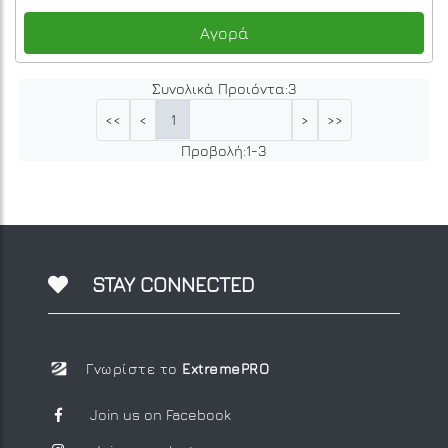
Αγορά
Συνολικά Προιόντα:
3
1
<<
<
>
>>
Προβολή:
1
-
3
STAY CONNECTED
Γνωρίστε το
ExtremePRO
Join us on Facebook