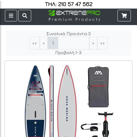
ΤΗΛ: 210 57 47 562
Συνολικά Προιόντα:
3
1
<<
<
>
>>
Προβολή:
1
-
3