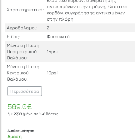
Ελαστικό κορδόνι συγκράτησης
αντικειμένων στην πρύμνη, Ελαστικό
Χαρακτηριστικά:
κορδόνι συγκράτησης αντικειμένων
στην πλώρη
Αεροθάλαμοι:
2
Είδος:
Φουσκωτά
Μέγιστη Πίεση
Περιμετρικού
15psi
Θαλάμου:
Μέγιστη Πίεση
Κεντρικού
10psi
Θαλάμου:
Περισσότερα
569.0€
ή €
27,93
/μήνα σε
"24"
δόσεις
Διαθεσιμότητα:
Άμεση