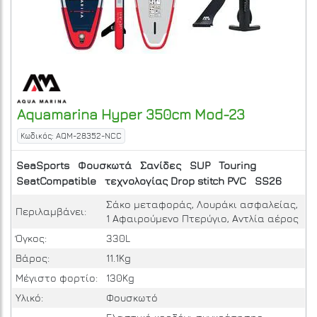
Aquamarina
Hyper 350cm Mod-23
Κωδικός: AQM-28352-NCC
SeaSports
Φουσκωτά
Σανίδες
SUP
Touring
SeatCompatible
τεχνολογίας Drop stitch PVC
SS26
Σάκο μεταφοράς, Λουράκι ασφαλείας,
Περιλαμβάνει:
1 Αφαιρούμενο Πτερύγιο, Αντλία αέρος
Όγκος:
330L
Βάρος:
11.1Kg
Μέγιστο φορτίο:
130Kg
Υλικό:
Φουσκωτό