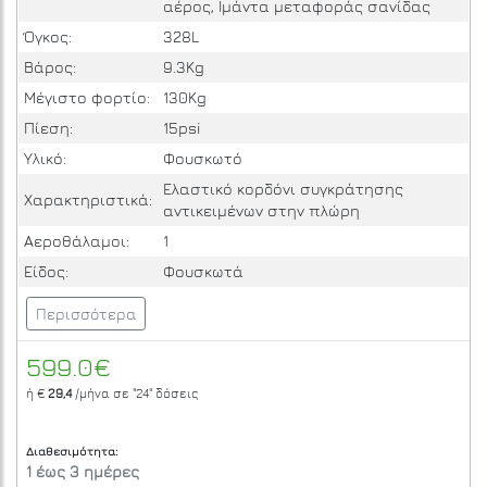
αέρος, Ιμάντα μεταφοράς σανίδας
Όγκος:
328L
Βάρος:
9.3Kg
Μέγιστο φορτίο:
130Kg
Πίεση:
15psi
Υλικό:
Φουσκωτό
Ελαστικό κορδόνι συγκράτησης
Χαρακτηριστικά:
αντικειμένων στην πλώρη
Αεροθάλαμοι:
1
Είδος:
Φουσκωτά
Περισσότερα
599.0€
ή €
29,4
/μήνα σε
"24"
δόσεις
Διαθεσιμότητα:
1 έως 3 ημέρες