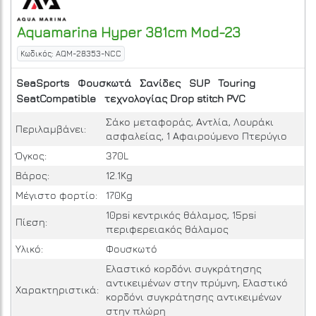
Aquamarina
Hyper 381cm Mod-23
Κωδικός: AQM-28353-NCC
SeaSports
Φουσκωτά
Σανίδες
SUP
Touring
SeatCompatible
τεχνολογίας Drop stitch PVC
Σάκο μεταφοράς, Αντλία, Λουράκι
Περιλαμβάνει:
ασφαλείας, 1 Αφαιρούμενο Πτερύγιο
Όγκος:
370L
Βάρος:
12.1Kg
Μέγιστο φορτίο:
170Kg
10psi κεντρικός θάλαμος, 15psi
Πίεση:
περιφερειακός θάλαμος
Υλικό:
Φουσκωτό
Ελαστικό κορδόνι συγκράτησης
αντικειμένων στην πρύμνη, Ελαστικό
Χαρακτηριστικά:
κορδόνι συγκράτησης αντικειμένων
στην πλώρη