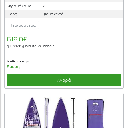
Αεροθάλαμοι:
2
Είδος:
Φουσκωτά
Περισσότερα
619.0€
ή €
30,38
/μήνα σε
"24"
δόσεις
Διαθεσιμότητα:
Άμεση
Αγορά