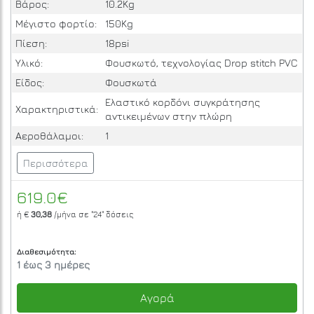
Βάρος:
10.2Kg
Μέγιστο φορτίο:
150Kg
Πίεση:
18psi
Υλικό:
Φουσκωτό, τεχνολογίας Drop stitch PVC
Είδος:
Φουσκωτά
Ελαστικό κορδόνι συγκράτησης
Χαρακτηριστικά:
αντικειμένων στην πλώρη
Αεροθάλαμοι:
1
Περισσότερα
619.0€
ή €
30,38
/μήνα σε
"24"
δόσεις
Διαθεσιμότητα:
1 έως 3 ημέρες
Αγορά