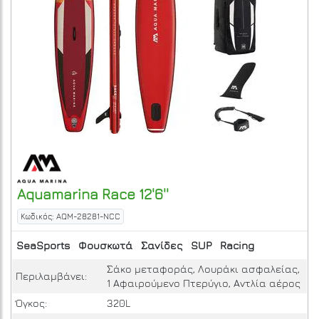
Aquamarina
Race 12'6''
Κωδικός: AQM-28281-NCC
SeaSports
Φουσκωτά
Σανίδες
SUP
Racing
Σάκο μεταφοράς, Λουράκι ασφαλείας,
Περιλαμβάνει:
1 Αφαιρούμενο Πτερύγιο, Αντλία αέρος
Όγκος:
320L