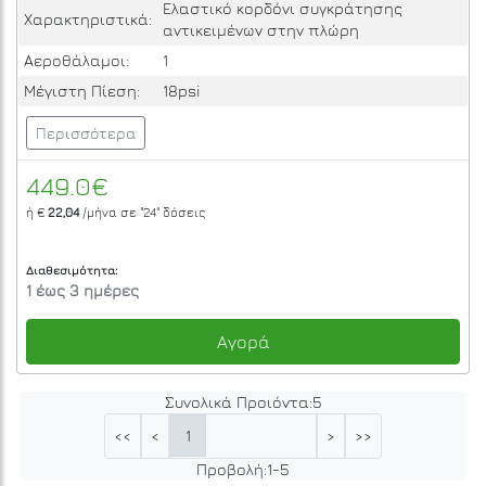
Ελαστικό κορδόνι συγκράτησης
Χαρακτηριστικά:
αντικειμένων στην πλώρη
Αεροθάλαμοι:
1
Μέγιστη Πίεση:
18psi
Περισσότερα
449.0€
ή €
22,04
/μήνα σε
"24"
δόσεις
Διαθεσιμότητα:
1 έως 3 ημέρες
Αγορά
Συνολικά Προιόντα:
5
1
<<
<
>
>>
Προβολή:
1
-
5