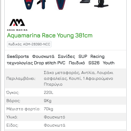
Aquamarina
Race Young 381cm
Κωδικός: AQM-28390-NCC
SeaSports
Φουσκωτά
Σανίδες
SUP
Racing
τεχνολογίας Drop stitch PVC
Παιδικό
SS26
Youth
Σάκο μεταφοράς, Αντλία, Λουράκι
Περιλαμβάνει:
ασφαλείας, Κουπί, 1 Αφαιρούμενο
Πτερύγιο
Όγκος:
220L
Βάρος:
9Kg
Μέγιστο φορτίο:
70kg
Υλικό:
Φουσκωτό
Είδος:
Φουσκωτά