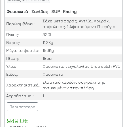
Φουσκωτά
Σανίδες
SUP
Racing
Σάκο μεταφοράς, Αντλία, Λουράκι
Περιλαμβάνει:
ασφαλείας, 1 Αφαιρούμενο Πτερύγιο
Όγκος:
330L
Βάρος:
11.2Kg
Μέγιστο φορτίο:
150Kg
Πίεση:
18psi
Υλικό:
Φουσκωτό, τεχνολογίας Drop stitch PVC
Είδος:
Φουσκωτά
Ελαστικό κορδόνι συγκράτησης
Χαρακτηριστικά:
αντικειμένων στην πλώρη
Αεροθάλαμοι:
1
Περισσότερα
949.0€