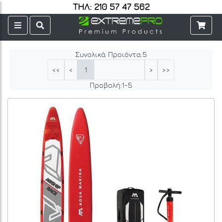
ΤΗΛ: 210 57 47 562
Συνολικά Προιόντα:
5
1
<<
<
>
>>
Προβολή:
1
-
5