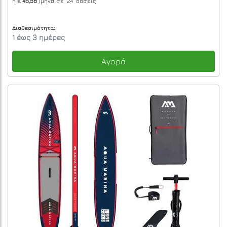
ή €
46,58
/μήνα σε
"24"
δόσεις
Διαθεσιμότητα:
1 έως 3 ημέρες
Αγορά