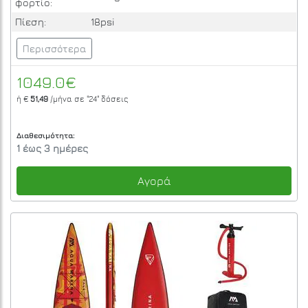
φορτίο:
Πίεση:
18psi
Περισσότερα
1049.0€
ή €
51,49
/μήνα σε
"24"
δόσεις
Διαθεσιμότητα:
1 έως 3 ημέρες
Αγορά