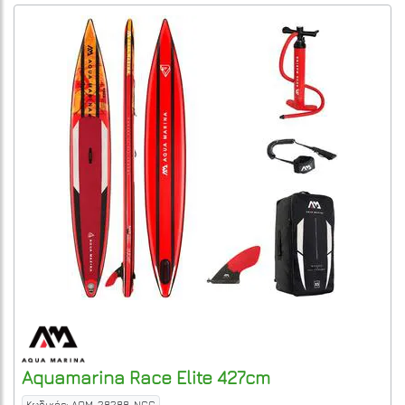
Aquamarina
Race Elite 427cm
Κωδικός: AQM-28288-NCC