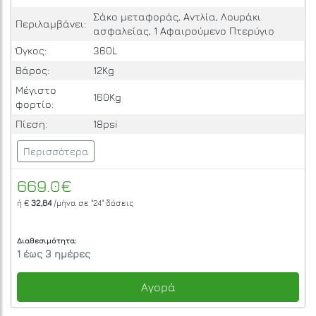
Σάκο μεταφοράς, Αντλία, Λουράκι
Περιλαμβάνει:
ασφαλείας, 1 Αφαιρούμενο Πτερύγιο
Όγκος:
360L
Βάρος:
12Kg
Μέγιστο
160Kg
φορτίο:
Πίεση:
18psi
Περισσότερα
669.0€
ή €
32,84
/μήνα σε
"24"
δόσεις
Διαθεσιμότητα:
1 έως 3 ημέρες
Αγορά