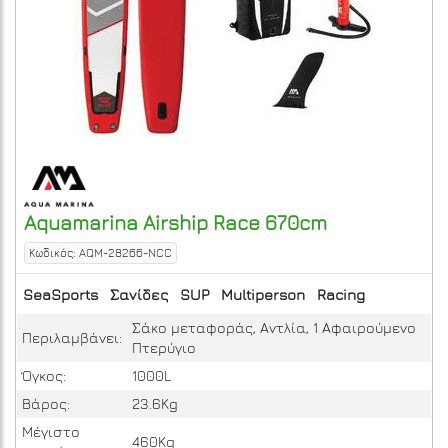
Aquamarina
Airship Race 670cm
Κωδικός: AQM-28266-NCC
SeaSports
Σανίδες
SUP
Multiperson
Racing
Σάκο μεταφοράς, Αντλία, 1 Αφαιρούμενο
Περιλαμβάνει:
Πτερύγιο
Όγκος:
1000L
Βάρος:
23.6Kg
Μέγιστο
460Kg