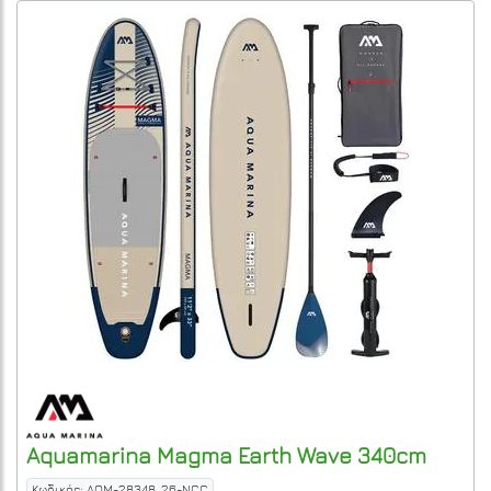
Aquamarina
Magma Earth Wave 340cm
Κωδικός: AQM-28348_26-NCC