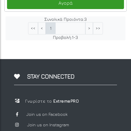
Αγορά
Συνολικά Προιόντα:
3
1
<<
<
>
>>
Προβολή:
1
-
3
STAY CONNECTED
Γνωρίστε το
ExtremePRO
Join us on Facebook
Join us on Instagram