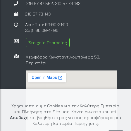
210 57 47 562
,
210 57 73 142
210 57 73 143
Δευ-Παρ: 09:00-21:00
Σαβ: 09:00-17:00
Στοιχεία Εταιρείας
Λεωφόρος Κωνσταντινουπόλεως 53,
Περιστέρι.
Χρησιμοποιούμε Cookies για την Καλύτερη Εμπειρία
και Πλοήγηση στο Site μας. Κάντε
κλικ
στο κουμπί
Αποδοχή
και βοηθήστε μας να σας προσφέρουμε μια
Καλύτερη Εμπειρία Περιήγησης.