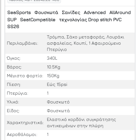
SeaSports
Φουσκωτά
Σανίδες
Advanced
AllAround
SUP
SeatCompatible
τεχνολογίας Drop stitch PVC
SS26
Τρόμπα, Σάκο μεταφοράς, Λουράκι
Περιλαμβάνει:
ασφαλείας, Κουπί, 1 Αφαιρούμενο
Πτερύγιο
Όγκος:
340L
Βάρος:
10.5Kg
Μέγιστο φορτίο:
150Kg
Πίεση:
Εώς 15psi
Πτερύγια:
1
Υλικό:
Φουσκωτό
Είδος:
Φουσκωτά
Ελαστικό κορδόνι συγκράτησης
Χαρακτηριστικά:
αντικειμένων στην πλώρη
Αεροθάλαμοι:
1