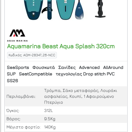
Aquamarina
Beast Aqua Splash 320cm
Κωδικός: AQM-28347_26-NCC
SeaSports
Φουσκωτά
Σανίδες
Advanced
AllAround
SUP
SeatCompatible
τεχνολογίας Drop stitch PVC
SS26
Τρόμπα, Σάκο μεταφοράς, Λουράκι
Περιλαμβάνει:
ασφαλείας, Κουπί, 1 Αφαιρούμενο
Πτερύγιο
Όγκος:
312L
Βάρος:
9.5Kg
Μέγιστο φορτίο:
140Kg