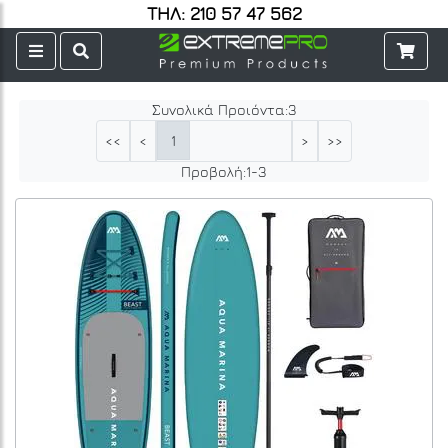
ΤΗΛ: 210 57 47 562
Συνολικά Προιόντα:
3
1
<<
<
>
>>
Προβολή:
1
-
3