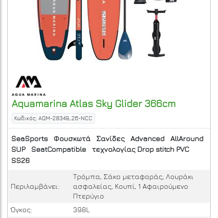
Aquamarina
Atlas Sky Glider 366cm
Κωδικός: AQM-28349_26-NCC
SeaSports
Φουσκωτά
Σανίδες
Advanced
AllAround
SUP
SeatCompatible
τεχνολογίας Drop stitch PVC
SS26
Τρόμπα, Σάκο μεταφοράς, Λουράκι
Περιλαμβάνει:
ασφαλείας, Κουπί, 1 Αφαιρούμενο
Πτερύγιο
Όγκος:
398L