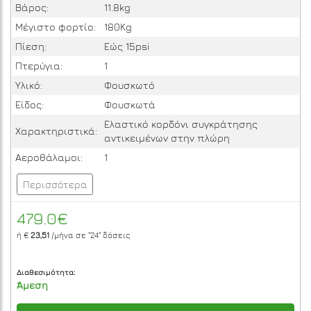
Βάρος:
11.8kg
Μέγιστο φορτίο:
180Kg
Πίεση:
Εώς 15psi
Πτερύγια:
1
Υλικό:
Φουσκωτό
Είδος:
Φουσκωτά
Ελαστικό κορδόνι συγκράτησης
Χαρακτηριστικά:
αντικειμένων στην πλώρη
Αεροθάλαμοι:
1
Περισσότερα
479.0€
ή €
23,51
/μήνα σε
"24"
δόσεις
Διαθεσιμότητα:
Άμεση