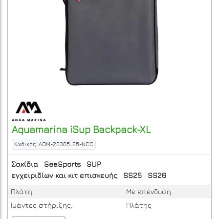
Aquamarina
iSup Backpack-XL
Κωδικός: AQM-28385_26-NCC
Σακίδια
SeaSports
SUP
εγχειριδίων και κιτ επισκευής
SS25
SS26
Πλάτη:
Με επένδυση
Ιμάντες στήριξης:
Πλάτης