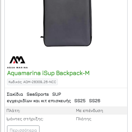
Aquamarina
iSup Backpack-Μ
Κωδικός: AQM-28309_26-NCC
Σακίδια
SeaSports
SUP
εγχειριδίων και κιτ επισκευής
SS25
SS26
Πλάτη:
Με επένδυση
Ιμάντες στήριξης:
Πλάτης
Περισσότερα