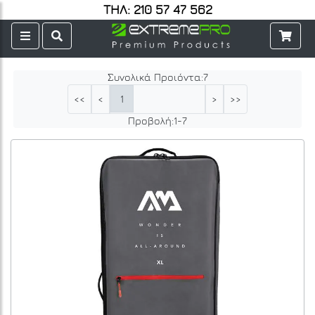
ΤΗΛ: 210 57 47 562
Συνολικά Προιόντα:
7
1
<<
<
>
>>
Προβολή:
1
-
7